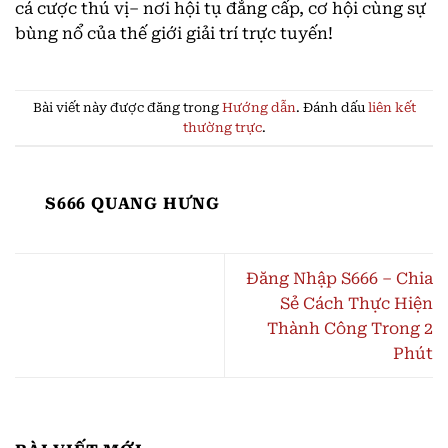
cá cược thú vị– nơi hội tụ đẳng cấp, cơ hội cùng sự
bùng nổ của thế giới giải trí trực tuyến!
Bài viết này được đăng trong
Hướng dẫn
. Đánh dấu
liên kết
thường trực
.
S666 QUANG HƯNG
Đăng Nhập S666 – Chia
Sẻ Cách Thực Hiện
Thành Công Trong 2
Phút