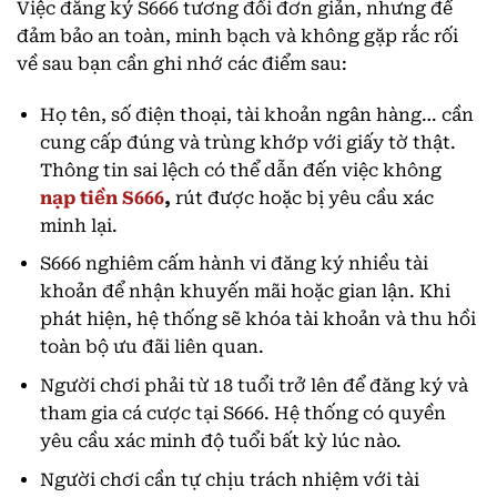
Việc đăng ký S666 tương đối đơn giản, nhưng để
đảm bảo an toàn, minh bạch và không gặp rắc rối
về sau bạn cần ghi nhớ các điểm sau:
Họ tên, số điện thoại, tài khoản ngân hàng… cần
cung cấp đúng và trùng khớp với giấy tờ thật.
Thông tin sai lệch có thể dẫn đến việc không
n
ạp tiền S666
,
rút được hoặc bị yêu cầu xác
minh lại.
S666 nghiêm cấm hành vi đăng ký nhiều tài
khoản để nhận khuyến mãi hoặc gian lận. Khi
phát hiện, hệ thống sẽ khóa tài khoản và thu hồi
toàn bộ ưu đãi liên quan.
Người chơi phải từ 18 tuổi trở lên để đăng ký và
tham gia cá cược tại S666. Hệ thống có quyền
yêu cầu xác minh độ tuổi bất kỳ lúc nào.
Người chơi cần tự chịu trách nhiệm với tài