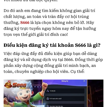
Do đó anh em đang tìm kiếm không gian giải trí
chất lượng, an toàn và tràn đầy cơ hội trúng
thưởng,
S666
là lựa chọn không nên bỏ lỡ. Hãy
đăng ký trực tuyến ngay hôm nay để tận hưởng
trọn vẹn thế giới giải trí đỉnh cao!
Điều kiện đăng ký tài khoản S666 là gì?
Việc đáp ứng đầy đủ điều kiện giúp bạn dễ dàng
đăng ký và sử dụng dịch vụ tại S666. Đồng thời góp
phần xây dựng cộng đồng giải trí minh bạch, an
toàn, chuyên nghiệp cho hội viên. Cụ thể: