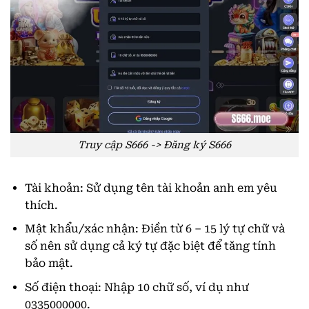
Truy cập S666 -> Đăng ký S666
Tài khoản: Sử dụng tên tài khoản anh em yêu
thích.
Mật khẩu/xác nhận: Điền từ 6 – 15 lý tự chữ và
số nên sử dụng cả ký tự đặc biệt để tăng tính
bảo mật.
Số điện thoại: Nhập 10 chữ số, ví dụ như
0335000000.