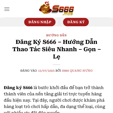
Bỏ
qua
nội
dung
ĐĂNG NHẬP
ĐĂNG KÝ
HƯỚNG DẪN
Đăng Ký S666 – Hướng Dẫn
Thao Tác Siêu Nhanh – Gọn –
Lẹ
ĐĂNG VÀO
13/07/2025
BỞI
S666 QUANG HƯNG
Đăng ký S666
là bước khởi đầu để bạn trở thành
thành viên của nền tảng giải trí trực tuyến hàng
đầu hiện nay. Tại đây, người chơi được khám phá
hàng loạt trò chơi hấp dẫn, đa dạng thể loại, cùng
với nhiều ưu đãi độc quyền.