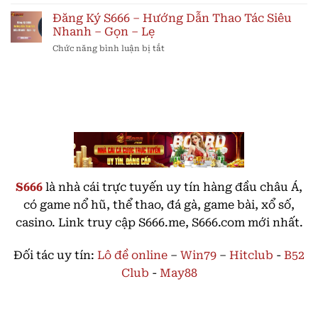
Đăng
Thao
Siêu
Nhập
Đăng Ký S666 – Hướng Dẫn Thao Tác Siêu
Tác
Tốc
S666
Đơn
Nhanh – Gọn – Lẹ
–
Giản
Chức năng bình luận bị tắt
ở
Chia
Đăng
Sẻ
Ký
Cách
S666
Thực
–
Hiện
Hướng
Thành
Dẫn
Công
Thao
Trong
Tác
2
Siêu
Phút
Nhanh
–
S666
là nhà cái trực tuyến uy tín hàng đầu châu Á,
Gọn
có game nổ hũ, thể thao, đá gà, game bài, xổ số,
–
Lẹ
casino. Link truy cập S666.me, S666.com mới nhất.
Đối tác uy tín:
Lô đề online
–
Win79
–
Hitclub
-
B52
Club
-
May88