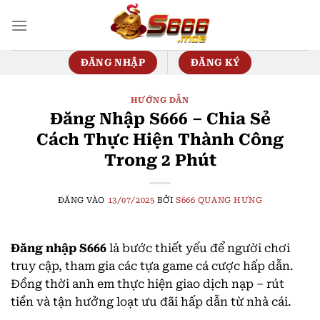
Bỏ
qua
nội
dung
ĐĂNG NHẬP
ĐĂNG KÝ
HƯỚNG DẪN
Đăng Nhập S666 – Chia Sẻ
Cách Thực Hiện Thành Công
Trong 2 Phút
ĐĂNG VÀO
13/07/2025
BỞI
S666 QUANG HƯNG
Đăng nhập S666
là bước thiết yếu để người chơi
truy cập, tham gia các tựa game cá cược hấp dẫn.
Đồng thời anh em thực hiện giao dịch nạp – rút
tiền và tận hưởng loạt ưu đãi hấp dẫn từ nhà cái.