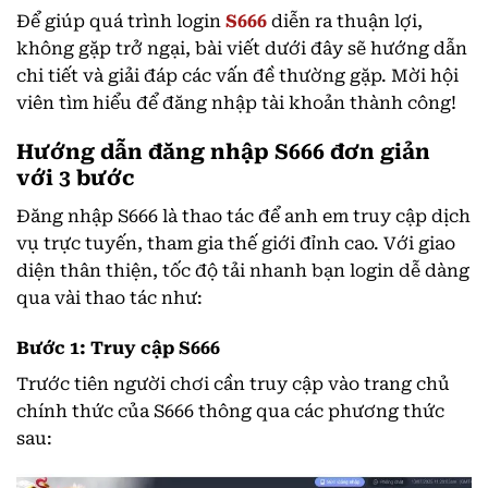
Để giúp quá trình login
S666
diễn ra thuận lợi,
không gặp trở ngại, bài viết dưới đây sẽ hướng dẫn
chi tiết và giải đáp các vấn đề thường gặp. Mời hội
viên tìm hiểu để đăng nhập tài khoản thành công!
Hướng dẫn đăng nhập S666 đơn giản
với 3 bước
Đăng nhập S666 là thao tác để anh em truy cập dịch
vụ trực tuyến, tham gia thế giới đỉnh cao. Với giao
diện thân thiện, tốc độ tải nhanh bạn login dễ dàng
qua vài thao tác như:
Bước 1: Truy cập S666
Trước tiên người chơi cần truy cập vào trang chủ
chính thức của S666 thông qua các phương thức
sau: