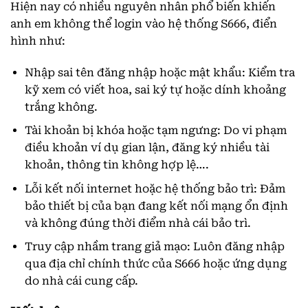
Hiện nay có nhiều nguyên nhân phổ biến khiến
anh em không thể login vào hệ thống S666, điển
hình như:
Nhập sai tên đăng nhập hoặc mật khẩu: Kiểm tra
kỹ xem có viết hoa, sai ký tự hoặc dính khoảng
trắng không.
Tài khoản bị khóa hoặc tạm ngưng: Do vi phạm
điều khoản ví dụ gian lận, đăng ký nhiều tài
khoản, thông tin không hợp lệ….
Lỗi kết nối internet hoặc hệ thống bảo trì: Đảm
bảo thiết bị của bạn đang kết nối mạng ổn định
và không đúng thời điểm nhà cái bảo trì.
Truy cập nhầm trang giả mạo: Luôn đăng nhập
qua địa chỉ chính thức của S666 hoặc ứng dụng
do nhà cái cung cấp.