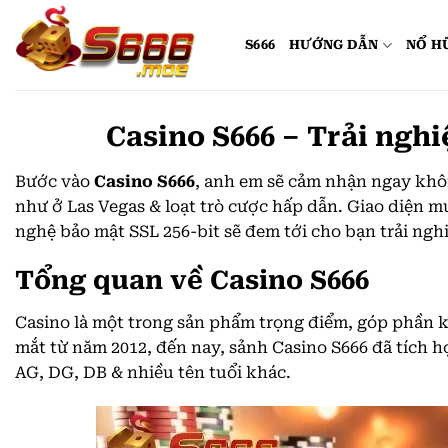
Bỏ
qua
S666
HƯỚNG DẪN
NỔ H
nội
dung
Casino S666 – Trải ngh
Bước vào
Casino S666
, anh em sẽ cảm nhận ngay khôn
như ở Las Vegas & loạt trò cược hấp dẫn. Giao diện mư
nghệ bảo mật SSL 256-bit sẽ đem tới cho bạn trải ngh
Tổng quan về Casino S666
Casino là một trong sản phẩm trọng điểm, góp phần k
mắt từ năm 2012, đến nay, sảnh Casino S666 đã tích 
AG, DG, DB & nhiều tên tuổi khác.