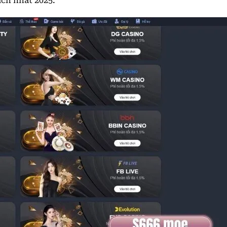
ích nhất 2025: