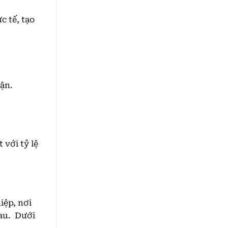
c tế, tạo
uận.
 với tỷ lệ
iệp, nơi
cau. Dưới