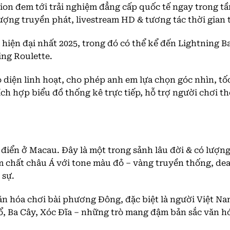
ion đem tới trải nghiệm đẳng cấp quốc tế ngay trong tầ
ợng truyền phát, livestream HD & tương tác thời gian 
à hiện đại nhất 2025, trong đó có thể kể đến Lightning B
ing Roulette.
o diện linh hoạt, cho phép anh em lựa chọn góc nhìn, tố
ch hợp biểu đồ thống kê trực tiếp, hỗ trợ người chơi th
ổ điển ở Macau. Đây là một trong sảnh lâu đời & có lượn
m chất châu Á với tone màu đỏ – vàng truyền thống, dea
 sự.
ăn hóa chơi bài phương Đông, đặc biệt là người Việt Na
ổ, Ba Cây, Xóc Đĩa – những trò mang đậm bản sắc văn h