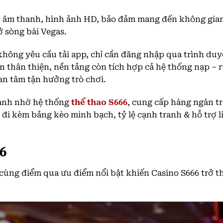
n, âm thanh, hình ảnh HD, bảo đảm mang đến không gian
 sòng bài Vegas.
 không yêu cầu tải app, chỉ cần đăng nhập qua trình duy
ện thân thiện, nền tảng còn tích hợp cả hệ thống nạp – r
 an tâm tận hưởng trò chơi.
mạnh nhờ hệ thống
thể thao S666
, cung cấp hàng ngàn t
u đi kèm bảng kèo minh bạch, tỷ lệ cạnh tranh & hỗ trợ 
6
 cùng điểm qua ưu điểm nổi bật khiến Casino S666 trở 