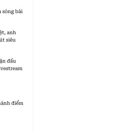
Nhanh
–
 sòng bài
Gọn
–
Lẹ
ệt, anh
út siêu
rận đấu
livestream
thành điểm