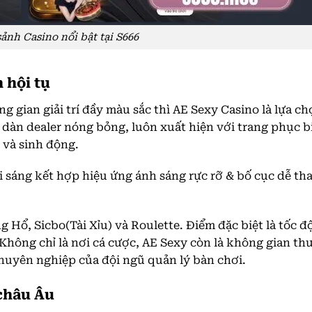
ảnh Casino nổi bật tại S666
 hội tụ
 gian giải trí đầy màu sắc thì AE Sexy Casino là lựa ch
àn dealer nóng bỏng, luôn xuất hiện với trang phục b
 và sinh động.
i sáng kết hợp hiệu ứng ánh sáng rực rỡ & bố cục dễ tha
 Hổ, Sicbo(Tài Xỉu) và Roulette. Điểm đặc biệt là tốc độ
hông chỉ là nơi cá cược, AE Sexy còn là không gian thư
chuyên nghiệp của đội ngũ quản lý bàn chơi.
châu Âu